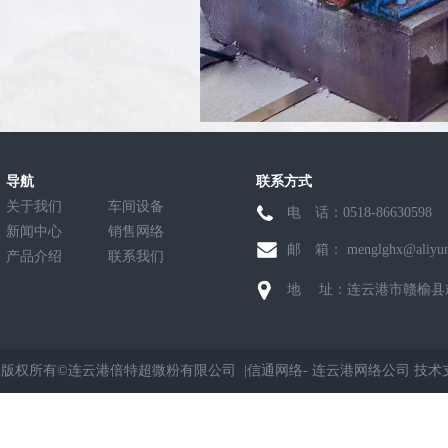
导航
联系方式
关于我们
车间设备
电 话：0518-8663059
新闻中心
销售网络
邮 箱： menglghx@aliyun
产品介绍
联系我们
地 址：连云港市赣榆县
版权所有©连云港倍特超微粉有限公司 |
信通网络
-
连云港网络公司
技术