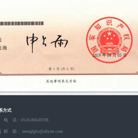
系方式
电 话：0518-86630598
邮 箱： menglghx@aliyun.com