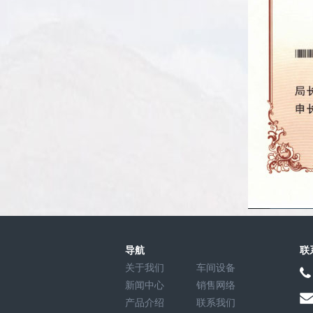
导航
联
关于我们
车间设备
新闻中心
销售网络
产品介绍
联系我们