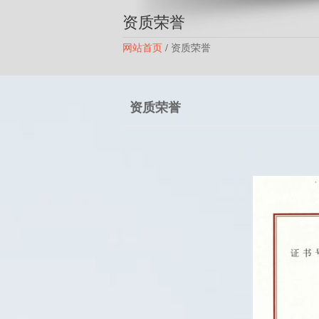
资质荣誉
网站首页
/
资质荣誉
资质荣誉