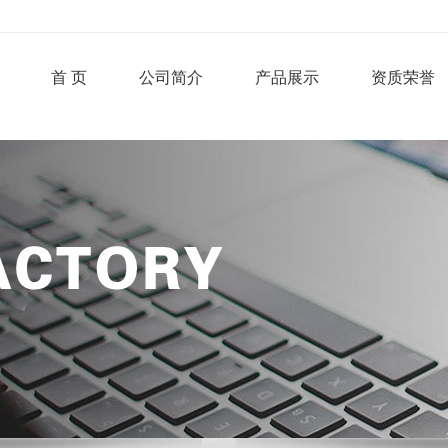
首 页
公司简介
产品展示
资质荣誉