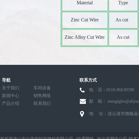
Material
Type
Zinc Cut Wire
As cut
Zinc Alloy Cut Wire
As cut
导航
联系方式
关于我们
车间设备
电 话：0518-8663059
新闻中心
销售网络
邮 箱： menglghx@aliyun
产品介绍
联系我们
地 址：连云港市赣榆县
版权所有©连云港倍特超微粉有限公司 |
信通网络
-
连云港网络公司
技术