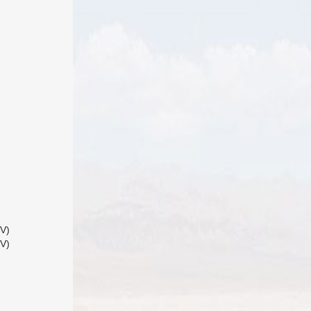
V)
V)