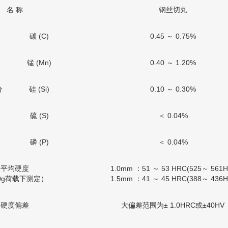
名 称
钢丝切丸
碳 (C)
0.45 ～ 0.75%
锰 (Mn)
0.40 ～ 1.20%
分
硅 (Si)
0.10 ～ 0.30%
硫 (S)
＜ 0.04%
磷 (P)
＜ 0.04%
平均硬度
1.0mm ：51 ～ 53 HRC(525～ 561H
0g荷载下测定）
1.5mm ：41 ～ 45 HRC(388～ 436H
硬度偏差
大偏差范围为± 1.0HRC或±40HV