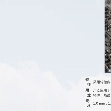
特
采用轮胎内
征
用
广泛应用于
途
铸件，热处
规
1.0 mm , 
格